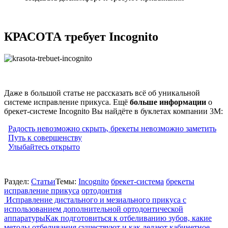
КРАСОТА требует Incognito
Даже в большой статье не рассказать всё об уникальной
системе исправление прикуса. Ещё
больше информации
о
брекет-системе Incognito Вы найдёте в буклетах компании 3M:
Радость невозможно скрыть, брекеты невозможно заметить
Путь к совершенству
Улыбайтесь открыто
Раздел:
Статьи
Темы:
Incognito
брекет-система
брекеты
исправление прикуса
ортодонтия
Навигация
Исправление дистального и мезиального прикуса с
использованием дополнительной ортодонтической
по
аппаратуры
Как подготовиться к отбеливанию зубов, какие
методы отбеливания существуют и как делают кабинетное