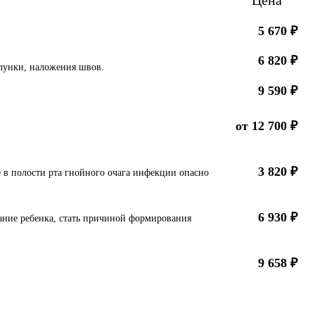
5 670
₽
6 820
₽
лунки, наложения швов.
9 590
₽
от
12 700
₽
3 820
₽
 в полости рта гнойного очага инфекции опасно
6 930
₽
вание ребенка, стать причиной формирования
9 658
₽