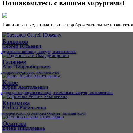
Познакомьтесь с вашими хирургами!
Наши опытные, внимательные и доброжелательные врачи готовы
Бахвалов
Сергей Юрьевич
стоматолог-ортопед, хирург, имплантолог
Гаджиев
Али Омардибирович
стоматолог-хирург, имплантолог
Клюс
Юрий Анатольевич
кандидат медицинских наук, стоматолог-хирург, имплантолог
Кяримова
Регина Равильевна
пародонтолог, стоматолог-хирург, имплантолог
Осипова
Елена Николаевна