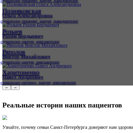
стоматолог-терапевт, хирург, пародонтолог
Позняковская
Ольга Александровна
стоматолог-терапевт, хирург, пародонтолог
Розыев
Рахим Бердыевич
стоматолог-хирург, имплантолог
Ряполов
Виктор Михайлович
стоматолог-хирург, имплантолог
Харитоненко
Павел Андреевич
стоматолог-ортопед, хирург, имплантолог
←
→
Реальные истории наших пациентов
Узнайте, почему семьи Санкт-Петербурга доверяют нам здоровь