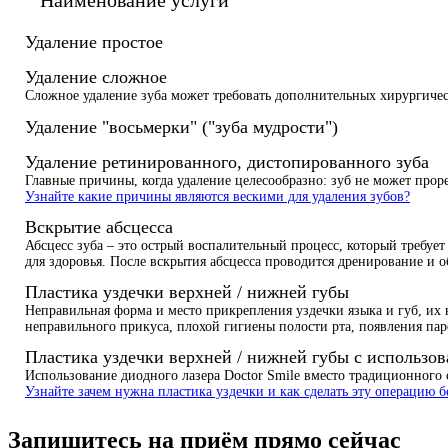
Удаление простое
Удаление сложное
Сложное удаление зуба может требовать дополнительных хирургиче
Удаление "восьмерки" ("зуба мудрости")
Удаление ретинированного, дистопированного зуба
Главные причины, когда удаление целесообразно: зуб не может прор
Узнайте какие причины являются вескими для удаления зубов?
Вскрытие абсцесса
Абсцесс зуба – это острый воспалительный процесс, который требу
для здоровья. После вскрытия абсцесса проводится дренирование и 
Пластика уздечки верхней / нижней губы
Неправильная форма и место прикрепления уздечки языка и губ, их 
неправильного прикуса, плохой гигиены полости рта, появления па
Пластика уздечки верхней / нижней губы с использов
Использование диодного лазера Doctor Smile вместо традиционного
Узнайте зачем нужна пластика уздечки и как сделать эту операцию 
Запишитесь на приём прямо сейчас