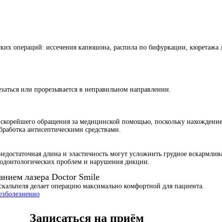
ских операций: иссечения капюшона, распила по бифуркации, кюретажа 
езаться или прорезывается в неправильном направлении.
ет скорейшего обращения за медицинской помощью, поскольку нахождение
обработка антисептическими средствами.
недостаточная длина и эластичность могут усложнить грудное вскармли
родонтологических проблем и нарушения дикции.
анием лазера Doctor Smile
 скальпеля делает операцию максимально комфортной для пациента.
безболезненно
Записаться на приём