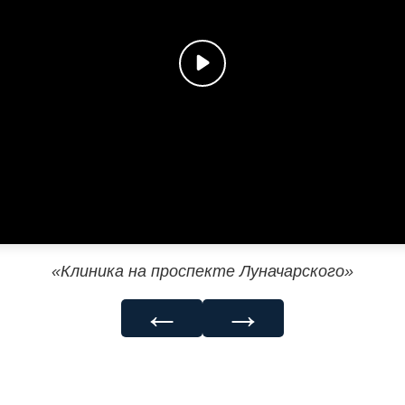
«Клиника на проспекте Луначарского»
←
→