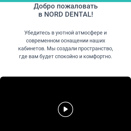
е
Добро пожаловать
(
в NORD DENTAL!
О
б
я
Убедитесь в уютной атмосфере и
з
а
современном оснащении наших
т
кабинетов. Мы создали пространство,
е
где вам будет спокойно и комфортно.
л
ь
н
о
)