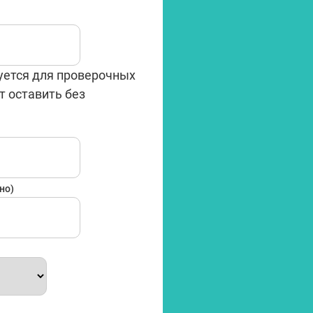
уется для проверочных
т оставить без
Имя
но)