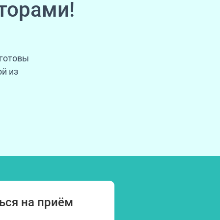
торами!
 готовы
й из
ься на приём