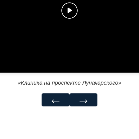
«Клиника на проспекте Луначарского»
←
→