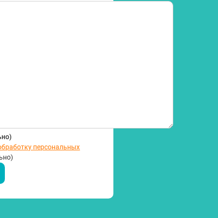
ьно)
 обработку персональных
ьно)