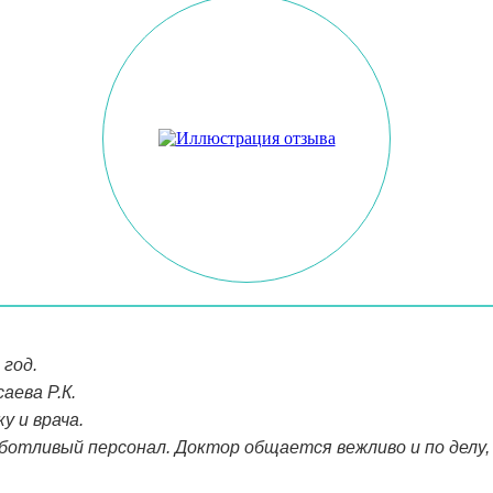
 год.
аева Р.К.
у и врача.
ботливый персонал. Доктор общается вежливо и по делу, 