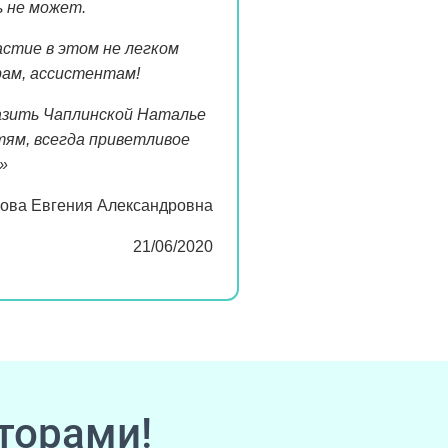
ь не может.
стие в этом не легком
рам, ассистентам!
азить Чаплинской Наталье
етям, всегда приветливое
»
ова Евгения Александровна
21/06/2020
торами!