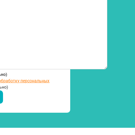
ьно)
 обработку персональных
ьно)