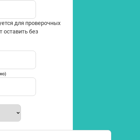
уется для проверочных
т оставить без
Имя
но)