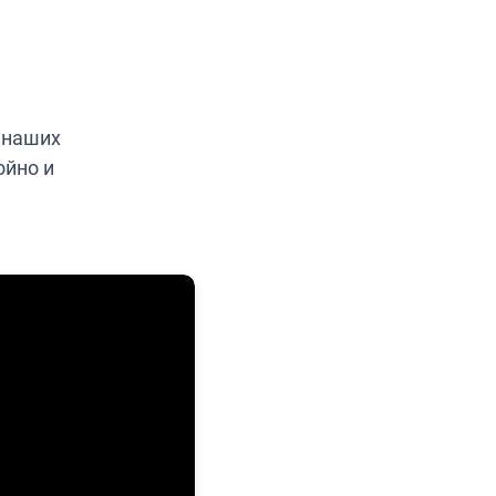
 наших
ойно и