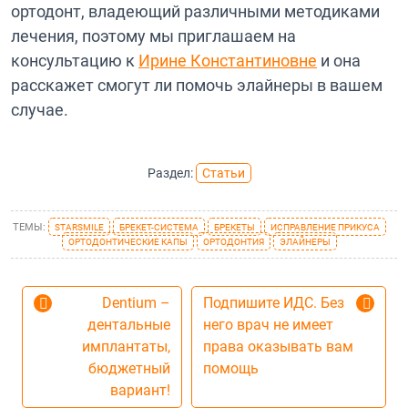
ортодонт, владеющий различными методиками
лечения, поэтому мы приглашаем на
консультацию к
Ирине Константиновне
и она
расскажет смогут ли помочь элайнеры в вашем
случае.
Раздел:
Статьи
ТЕМЫ:
STARSMILE
БРЕКЕТ-СИСТЕМА
БРЕКЕТЫ
ИСПРАВЛЕНИЕ ПРИКУСА
ОРТОДОНТИЧЕСКИЕ КАПЫ
ОРТОДОНТИЯ
ЭЛАЙНЕРЫ
Навигация по записям
Dentium –
Подпишите ИДС. Без
дентальные
него врач не имеет
имплантаты,
права оказывать вам
бюджетный
помощь
вариант!