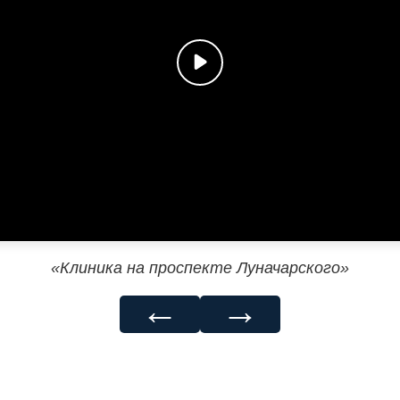
«Клиника на проспекте Луначарского»
←
→