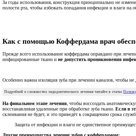
За годы использования, конструкция принципиально не измени
полости рта, чтобы избежать попадания инфекции и влаги на 
Как с помощью Коффердама врач обеспе
Прежде всего использование коффердама оправдано при лечение
инфицированные ткани и
не допустить проникновения инфек
Особенно важна изоляция зуба при лечении каналов, чтобы не
Подробней о сложностях эндодонтического лечения читайте в статье
Почему
На финальном этапе лечения
, чтобы воссоздать анатомическ
восстанавливая удаленные при обработке зуба ткани.
Если в э
склеивания не будет, и это приведёт к сокращению срока служ
Защита от инфекции и влаги не единственное преимущеc
Другие преимущества лечение зубов с коффердамом: