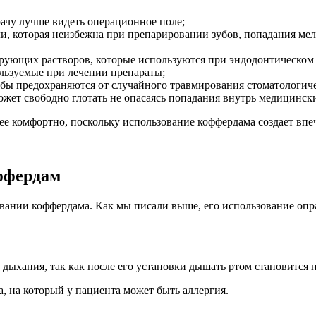
рачу лучше видеть операционное поле;
, которая неизбежна при препарировании зубов, попадания мел
рующих растворов, которые используются при эндодонтическом
ользуемые при лечении препараты;
 зубы предохраняются от случайного травмирования стоматологи
ожет свободно глотать не опасаясь попадания внутрь медицинск
е комфортно, поскольку использование коффердама создает впеч
оффердам
вании коффердама. Как мы писали выше, его использование опр
дыхания, так как после его установки дышать ртом становится 
а, на который у пациента может быть аллергия.