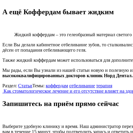
А ещё Коффердам бывает жидким
Жидкий коффердам – это гелеобразный материал светого
Если Вы делали кабинетное отбеливание зубов, то сталкивалис
дёсен от попадания отбеливающего геля.
Также жидкий коффердам может использоваться для дополните
Мы рады, если Вы узнали из нашей статьи новую и полезную 
высококвалифицированных докторов клиник Норд Дентал.
Раздел:
Статьи
Темы:
коффердам
отбеливание
терапия
Навигация
Как стоматологическое лечение и его отсутствие влияет на зд
по
Запишитесь на приём прямо сейчас
записям
Выберите удобную клинику и время. Наш администратор пере
вам в течение 15 минут, чтобы подтвердить запись и ответить н