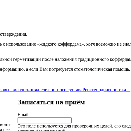
 отверждения.
ь с использование «жидкого коффердама», хотя возможно не зна
льной герметизации после наложения традиционного коффердам
информацию, а если Вам потребуется стоматологическая помощь
оровье височно-нижнечелюстного сустава
Рентгенодиагностика – 
Записаться на приём
Email
звонит
Это поле используется для проверочных целей, его след
а все