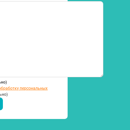
ьно)
 обработку персональных
ьно)