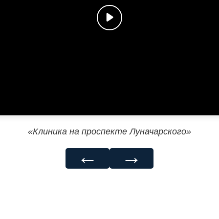
«Клиника на проспекте Луначарского»
←
→