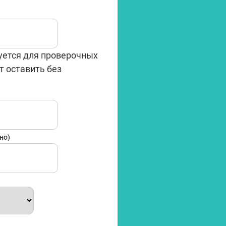
уется для проверочных
т оставить без
Имя
но)