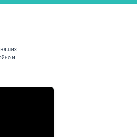
 наших
ойно и