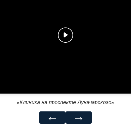
«Клиника на проспекте Луначарского»
←
→