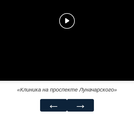
«Клиника на проспекте Луначарского»
←
→