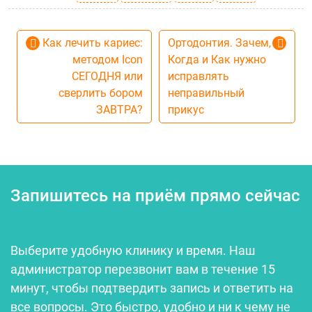
Навигация по записям
Как лечить кариес:
Ортодонтия. Зачем,
методом Icon
Когда и Как нужно
СЕГОДНЯ или
исправлять
сверлить бором
неправильный
ЗАВТРА?
прикус
Запишитесь на приём прямо сейчас
Выберите удобную клинику и время. Наш
администратор перезвонит вам в течение 15
минут, чтобы подтвердить запись и ответить на
все вопросы. Это быстро, удобно и ни к чему не