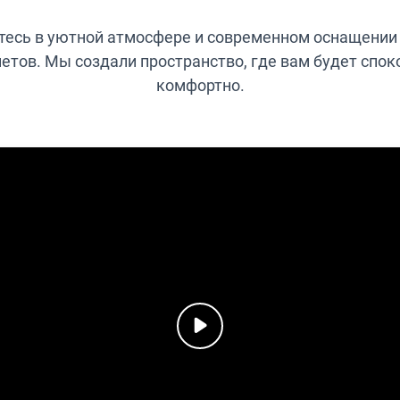
а
т
тесь в уютной атмосфере и современном оснащении
е
етов. Мы создали пространство, где вам будет спок
л
комфортно.
ь
н
о
)