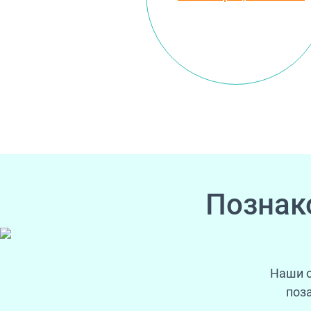
Познак
Наши о
поз