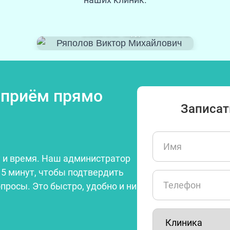
Ряполов
Виктор Михайлович
стоматолог-хирург, имплантолог
 приём прямо
Записат
И
м
 и время. Наш администратор
я
(
15 минут, чтобы подтвердить
Т
О
опросы. Это быстро, удобно и ни
е
б
л
я
е
з
К
ф
а
л
о