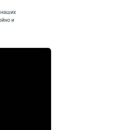
 наших
ойно и